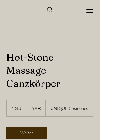
Hot-Stone
Massage
Ganzkörper
98
Euro
1 Std.
1
98 €
UNIQUE Cosmetics
S
t
d
Weiter