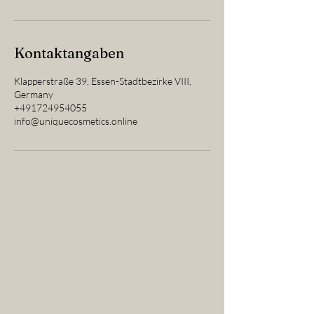
Kontaktangaben
Klapperstraße 39, Essen-Stadtbezirke VIII,
Germany
+491724954055
info@uniquecosmetics.online