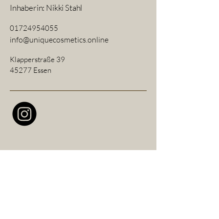
Inhaberin: Nikki Stahl
01724954055
info@uniquecosmetics.online
Klapperstraße 39
45277 Essen
Datenschutzerklärung