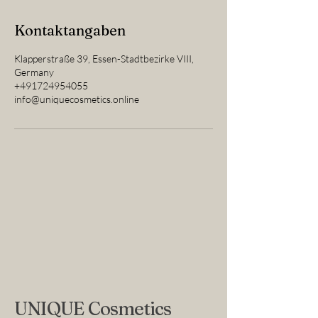
Kontaktangaben
Klapperstraße 39, Essen-Stadtbezirke VIII,
Germany
+491724954055
info@uniquecosmetics.online
UNIQUE Cosmetics